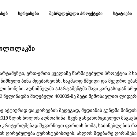
ᲐᲮᲔᲑ
ᲡᲔᲠᲕᲘᲡᲔᲑᲘ
ᲨᲔᲡᲠᲣᲚᲔᲑᲣᲚᲘ ᲞᲠᲝᲔᲥᲢᲔᲑᲘ
ᲡᲢᲐᲢᲘᲔᲑᲘ
 ᲡᲝᲚᲝᲚᲐᲙᲨᲘ
არტამენტი, ერთ-ერთი ყველაზე წარმატებული პროექტია 2 საძ
იშნული ბინა მდებარეობს, საკმაოდ მშვიდი და მყუდრო უბა
იული ზონები. აღნიშნულმა აპარტამენტმა შავი კარკასიდან 
 2 წელიწადში მიღებული 40000$-ზე მეტი შემოსავლით ლიდერ
ე აქტიურად დაკვირვების შედეგად, მედიანას გუნდმა შინდის
2019 წლის ბოლოს აღმოაჩინა. ჩვენ განვახორციელეთ მსგავსი
რ კრიტერიუმებად შევარჩიეთ ფართის ზომა, საძინებლების რ
ს ღირებულება ტურისტებისთვის, ახლოს მდებარე ღირსშესან